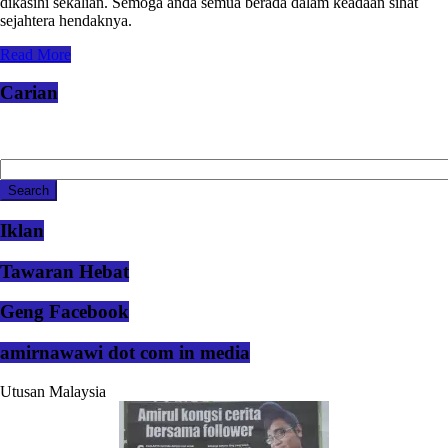
dikasihi sekalian. Semoga anda semua berada dalam keadaan sihat
sejahtera hendaknya.
Read More
Carian
Iklan
Tawaran Hebat
Geng Facebook
amirnawawi dot com in media
Utusan Malaysia