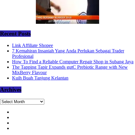
Recent Posts
Link Affiliate Shopee
7 Kemahiran Insaniah Yang Anda Perlukan Sebagai Trader
Profesional
How To Find a Reliable Computer Repair Shop in Subang Jaya
The Tapping Tapir Expands gutC Prebiotic Range with New
MixBerry Flavour
Kuih Buah Tanjung Kelantan
Archives
Archives