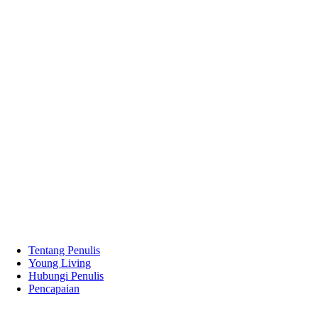
Tentang Penulis
Young Living
Hubungi Penulis
Pencapaian