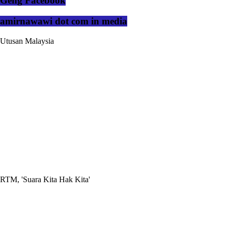
Geng Facebook
amirnawawi dot com in media
Utusan Malaysia
RTM, 'Suara Kita Hak Kita'