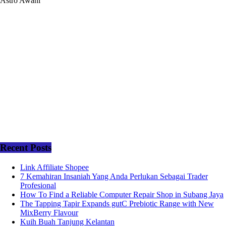
Astro Awani
Recent Posts
Link Affiliate Shopee
7 Kemahiran Insaniah Yang Anda Perlukan Sebagai Trader
Profesional
How To Find a Reliable Computer Repair Shop in Subang Jaya
The Tapping Tapir Expands gutC Prebiotic Range with New
MixBerry Flavour
Kuih Buah Tanjung Kelantan