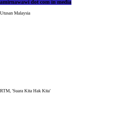
amirnawawi dot com in media
Utusan Malaysia
RTM, 'Suara Kita Hak Kita'