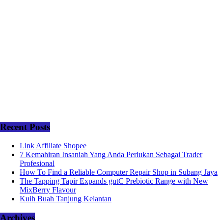
Recent Posts
Link Affiliate Shopee
7 Kemahiran Insaniah Yang Anda Perlukan Sebagai Trader
Profesional
How To Find a Reliable Computer Repair Shop in Subang Jaya
The Tapping Tapir Expands gutC Prebiotic Range with New
MixBerry Flavour
Kuih Buah Tanjung Kelantan
Archives