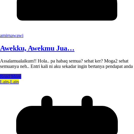
amirnawawi
Awekku, Awekmu Jua…
Assalamualaikum!! Hola.. pa habaq semua? sehat ker? Moga2 sehat
semuanya neh.. Entri kali ni aku sekadar ingin bertanya pendapat anda
Read More
Lain-Lain