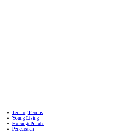
Tentang Penulis
Young Living
Hubungi Penulis
Pencapaian