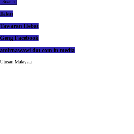
Iklan
Tawaran Hebat
Geng Facebook
amirnawawi dot com in media
Utusan Malaysia