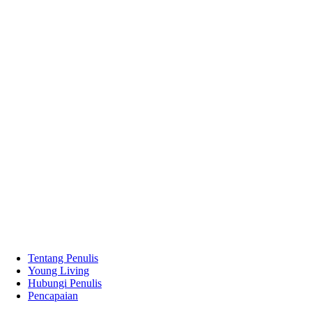
Tentang Penulis
Young Living
Hubungi Penulis
Pencapaian