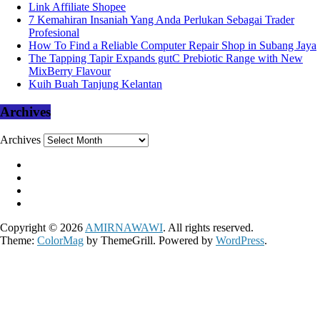
Link Affiliate Shopee
7 Kemahiran Insaniah Yang Anda Perlukan Sebagai Trader
Profesional
How To Find a Reliable Computer Repair Shop in Subang Jaya
The Tapping Tapir Expands gutC Prebiotic Range with New
MixBerry Flavour
Kuih Buah Tanjung Kelantan
Archives
Archives
Copyright © 2026
AMIRNAWAWI
. All rights reserved.
Theme:
ColorMag
by ThemeGrill. Powered by
WordPress
.