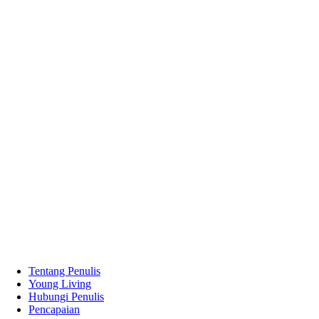
Tentang Penulis
Young Living
Hubungi Penulis
Pencapaian