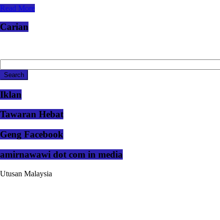
Read More
Carian
Iklan
Tawaran Hebat
Geng Facebook
amirnawawi dot com in media
Utusan Malaysia