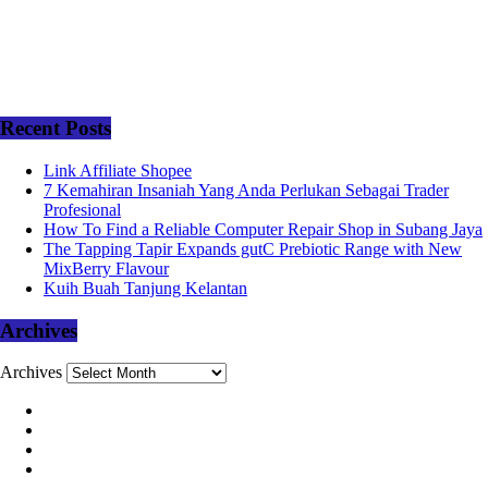
Recent Posts
Link Affiliate Shopee
7 Kemahiran Insaniah Yang Anda Perlukan Sebagai Trader
Profesional
How To Find a Reliable Computer Repair Shop in Subang Jaya
The Tapping Tapir Expands gutC Prebiotic Range with New
MixBerry Flavour
Kuih Buah Tanjung Kelantan
Archives
Archives