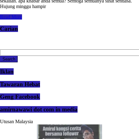
sekalian. apa khabar anda semua? Semoga semuanya sihat sentiasa.
Hujung minggu hampir
Read More
Carian
Iklan
Tawaran Hebat
Geng Facebook
amirnawawi dot com in media
Utusan Malaysia