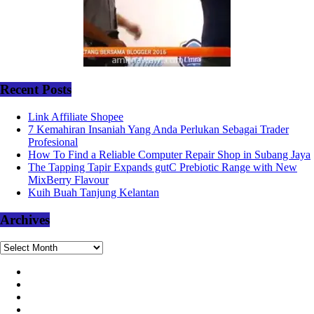
Recent Posts
Link Affiliate Shopee
7 Kemahiran Insaniah Yang Anda Perlukan Sebagai Trader
Profesional
How To Find a Reliable Computer Repair Shop in Subang Jaya
The Tapping Tapir Expands gutC Prebiotic Range with New
MixBerry Flavour
Kuih Buah Tanjung Kelantan
Archives
Archives