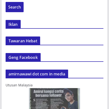
Iklan
Tawaran Hebat
Geng Facebook
amirnawawi dot com in media
Utusan Malaysia