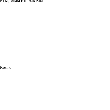
RTM, 'Suara Kita Hak Kita'
Kosmo