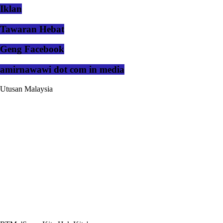
Iklan
Tawaran Hebat
Geng Facebook
amirnawawi dot com in media
Utusan Malaysia