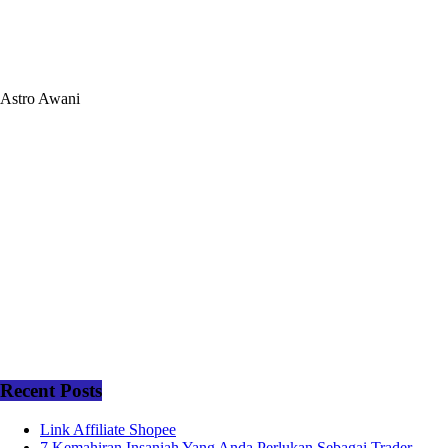
Astro Awani
Recent Posts
Link Affiliate Shopee
7 Kemahiran Insaniah Yang Anda Perlukan Sebagai Trader