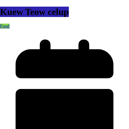
Kuew Teow celup
Food