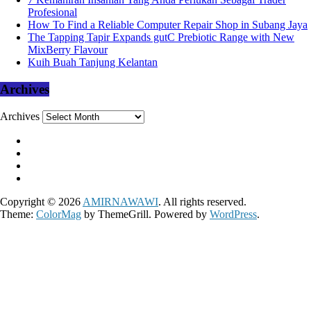
Profesional
How To Find a Reliable Computer Repair Shop in Subang Jaya
The Tapping Tapir Expands gutC Prebiotic Range with New
MixBerry Flavour
Kuih Buah Tanjung Kelantan
Archives
Archives
Copyright © 2026
AMIRNAWAWI
. All rights reserved.
Theme:
ColorMag
by ThemeGrill. Powered by
WordPress
.