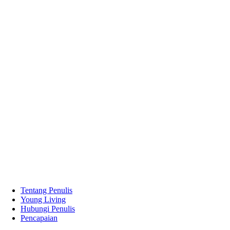
Tentang Penulis
Young Living
Hubungi Penulis
Pencapaian