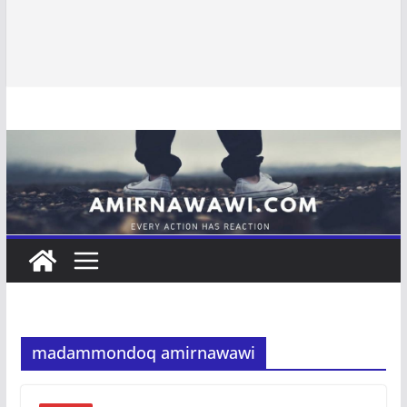
madammondoq amirnawawi