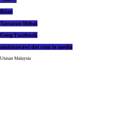
Iklan
Tawaran Hebat
Geng Facebook
amirnawawi dot com in media
Utusan Malaysia