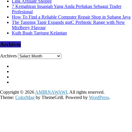
Link Affiliate Shopee
7 Kemahiran Insaniah Yang Anda Perlukan Sebagai Trader
Profesional
How To Find a Reliable Computer Repair Shop in Subang Jaya
The Tapping Tapir Expands gutC Prebiotic Range with New
MixBerry Flavour
Kuih Buah Tanjung Kelantan
Archives
Archives
Copyright © 2026
AMIRNAWAWI
. All rights reserved.
Theme:
ColorMag
by ThemeGrill. Powered by
WordPress
.