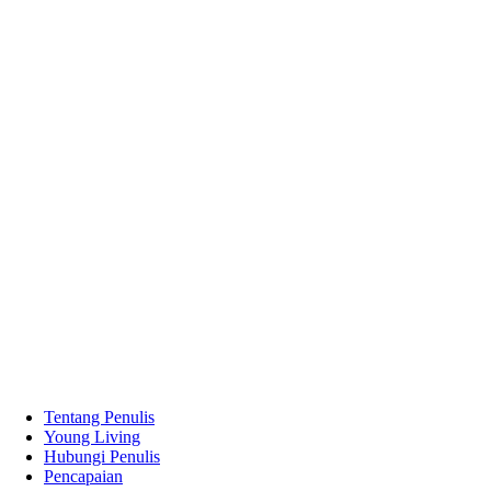
Tentang Penulis
Young Living
Hubungi Penulis
Pencapaian