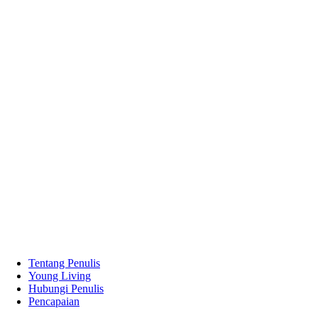
Tentang Penulis
Young Living
Hubungi Penulis
Pencapaian