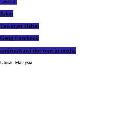
Iklan
Tawaran Hebat
Geng Facebook
amirnawawi dot com in media
Utusan Malaysia