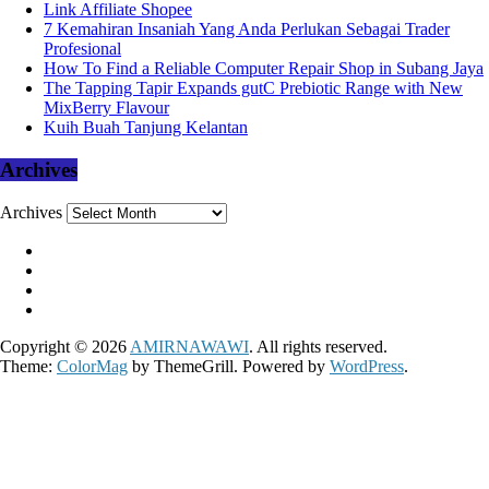
Link Affiliate Shopee
7 Kemahiran Insaniah Yang Anda Perlukan Sebagai Trader
Profesional
How To Find a Reliable Computer Repair Shop in Subang Jaya
The Tapping Tapir Expands gutC Prebiotic Range with New
MixBerry Flavour
Kuih Buah Tanjung Kelantan
Archives
Archives
Copyright © 2026
AMIRNAWAWI
. All rights reserved.
Theme:
ColorMag
by ThemeGrill. Powered by
WordPress
.