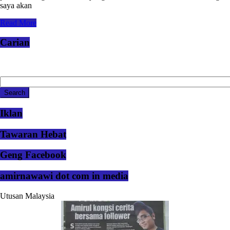
saya akan
Read More
Carian
Iklan
Tawaran Hebat
Geng Facebook
amirnawawi dot com in media
Utusan Malaysia