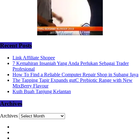
Recent Posts
Link Affiliate Shopee
7 Kemahiran Insaniah Yang Anda Perlukan Sebagai Trader
Profesional
How To Find a Reliable Computer Repair Shop in Subang Jaya
The Tapping Tapir Expands gutC Prebiotic Range with New
MixBerry Flavour
Kuih Buah Tanjung Kelantan
Archives
Archives