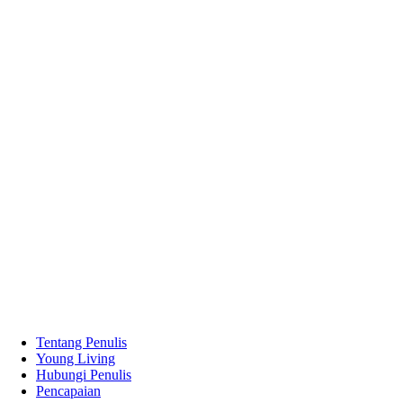
Tentang Penulis
Young Living
Hubungi Penulis
Pencapaian