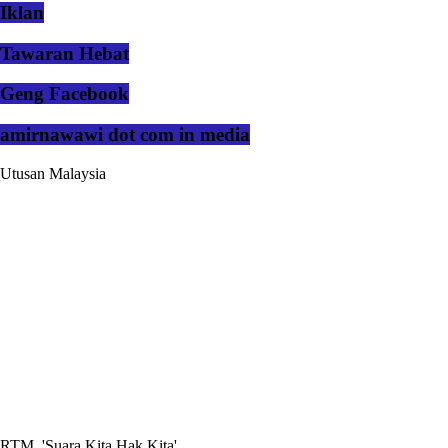
Iklan
Tawaran Hebat
Geng Facebook
amirnawawi dot com in media
Utusan Malaysia
RTM, 'Suara Kita Hak Kita'