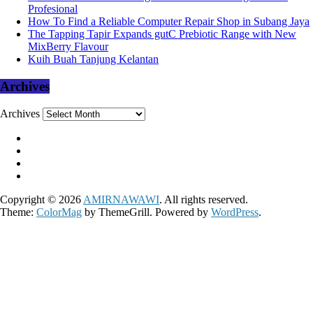
Profesional
How To Find a Reliable Computer Repair Shop in Subang Jaya
The Tapping Tapir Expands gutC Prebiotic Range with New
MixBerry Flavour
Kuih Buah Tanjung Kelantan
Archives
Archives
Copyright © 2026
AMIRNAWAWI
. All rights reserved.
Theme:
ColorMag
by ThemeGrill. Powered by
WordPress
.