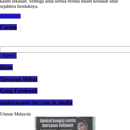
kasihi sekalian. Semoga anda semua berada dalam keadaan sihat
sejahtera hendaknya.
Read More
Carian
Iklan
Tawaran Hebat
Geng Facebook
amirnawawi dot com in media
Utusan Malaysia