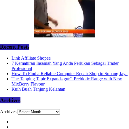
Recent Posts
Link Affiliate Shopee
7 Kemahiran Insaniah Yang Anda Perlukan Sebagai Trader
Profesional
How To Find a Reliable Computer Repair Shop in Subang Jaya
The Tapping Tapir Expands gutC Prebiotic Range with New
MixBerry Flavour
Kuih Buah Tanjung Kelantan
Archives
Archives