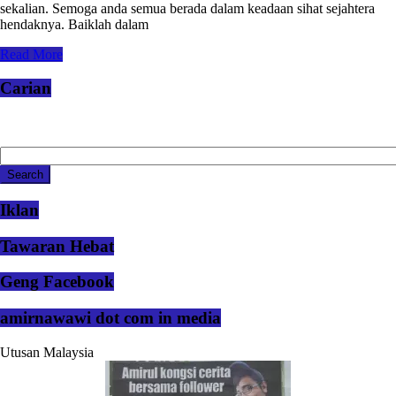
sekalian. Semoga anda semua berada dalam keadaan sihat sejahtera
hendaknya. Baiklah dalam
Read More
Carian
Iklan
Tawaran Hebat
Geng Facebook
amirnawawi dot com in media
Utusan Malaysia