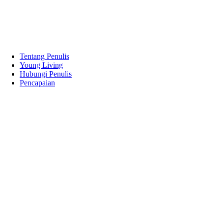
Tentang Penulis
Young Living
Hubungi Penulis
Pencapaian