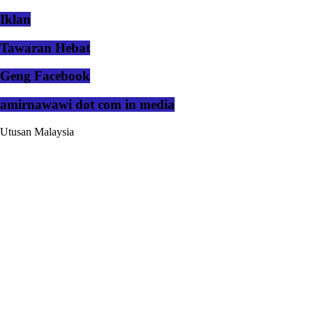
Iklan
Tawaran Hebat
Geng Facebook
amirnawawi dot com in media
Utusan Malaysia