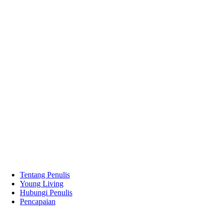
Tentang Penulis
Young Living
Hubungi Penulis
Pencapaian