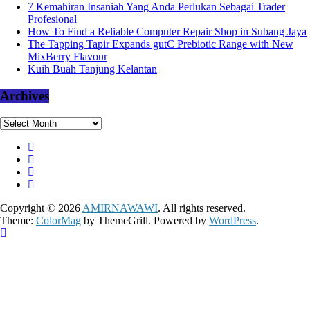
7 Kemahiran Insaniah Yang Anda Perlukan Sebagai Trader
Profesional
How To Find a Reliable Computer Repair Shop in Subang Jaya
The Tapping Tapir Expands gutC Prebiotic Range with New
MixBerry Flavour
Kuih Buah Tanjung Kelantan
Archives
Archives
Copyright © 2026
AMIRNAWAWI
. All rights reserved.
Theme:
ColorMag
by ThemeGrill. Powered by
WordPress
.