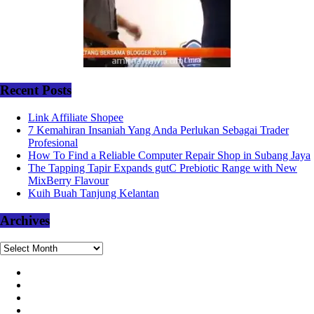
Recent Posts
Link Affiliate Shopee
7 Kemahiran Insaniah Yang Anda Perlukan Sebagai Trader
Profesional
How To Find a Reliable Computer Repair Shop in Subang Jaya
The Tapping Tapir Expands gutC Prebiotic Range with New
MixBerry Flavour
Kuih Buah Tanjung Kelantan
Archives
Archives