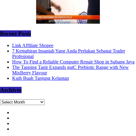
Recent Posts
Link Affiliate Shopee
7 Kemahiran Insaniah Yang Anda Perlukan Sebagai Trader
Profesional
How To Find a Reliable Computer Repair Shop in Subang Jaya
The Tapping Tapir Expands gutC Prebiotic Range with New
MixBerry Flavour
Kuih Buah Tanjung Kelantan
Archives
Archives