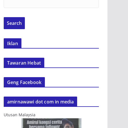
Iklan
Tawaran Hebat
Geng Facebook
amirnawawi dot com in media
Utusan Malaysia