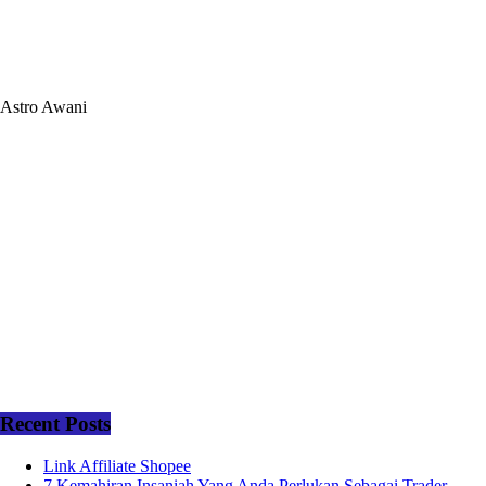
Astro Awani
Recent Posts
Link Affiliate Shopee
7 Kemahiran Insaniah Yang Anda Perlukan Sebagai Trader