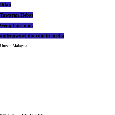
Iklan
Tawaran Hebat
Geng Facebook
amirnawawi dot com in media
Utusan Malaysia