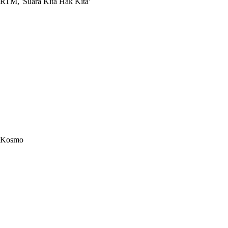
RTM, 'Suara Kita Hak Kita'
Kosmo