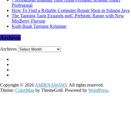
Profesional
How To Find a Reliable Computer Repair Shop in Subang Jaya
The Tapping Tapir Expands gutC Prebiotic Range with New
MixBerry Flavour
Kuih Buah Tanjung Kelantan
Archives
Archives
Copyright © 2026
AMIRNAWAWI
. All rights reserved.
Theme:
ColorMag
by ThemeGrill. Powered by
WordPress
.