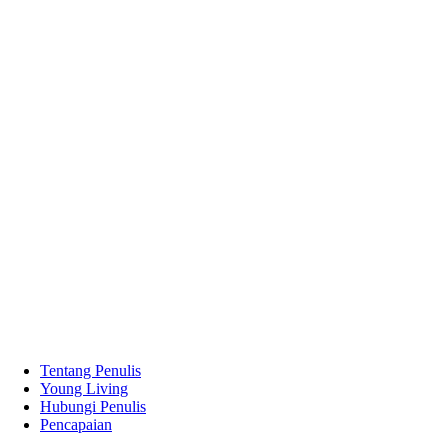
Tentang Penulis
Young Living
Hubungi Penulis
Pencapaian