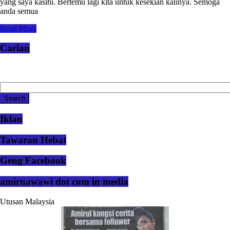
yang saya kasihi. Bertemu lagi kita untuk kesekian kalinya. Semoga
anda semua
Read More
Carian
Iklan
Tawaran Hebat
Geng Facebook
amirnawawi dot com in media
Utusan Malaysia