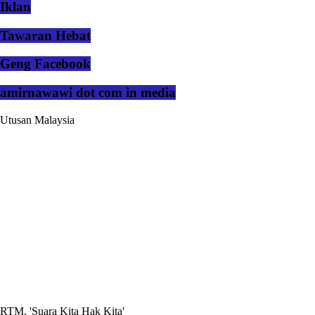
Iklan
Tawaran Hebat
Geng Facebook
amirnawawi dot com in media
Utusan Malaysia
RTM, 'Suara Kita Hak Kita'