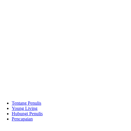
Tentang Penulis
Young Living
Hubungi Penulis
Pencapaian