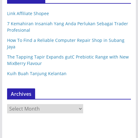
Link Affiliate Shopee
7 Kemahiran Insaniah Yang Anda Perlukan Sebagai Trader
Profesional
How To Find a Reliable Computer Repair Shop in Subang
Jaya
The Tapping Tapir Expands gutC Prebiotic Range with New
MixBerry Flavour
Kuih Buah Tanjung Kelantan
Archives
A
r
c
h