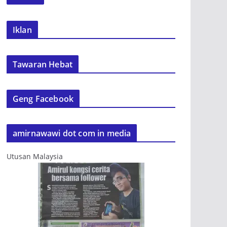
Iklan
Tawaran Hebat
Geng Facebook
amirnawawi dot com in media
Utusan Malaysia