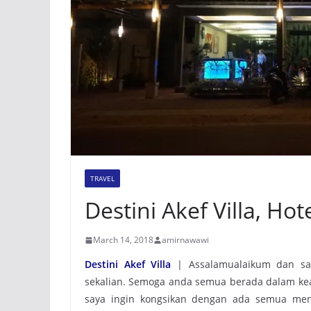
TRAVEL
Destini Akef Villa, Ho
March 14, 2018
amirnawawi
Destini Akef Villa
| Assalamualaikum dan s
sekalian. Semoga anda semua berada dalam keada
saya ingin kongsikan dengan ada semua men