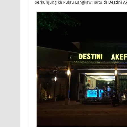
berkunjung ke Pulau Langkawi iaitu di
Destini Ak