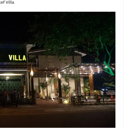
ef Villa
.