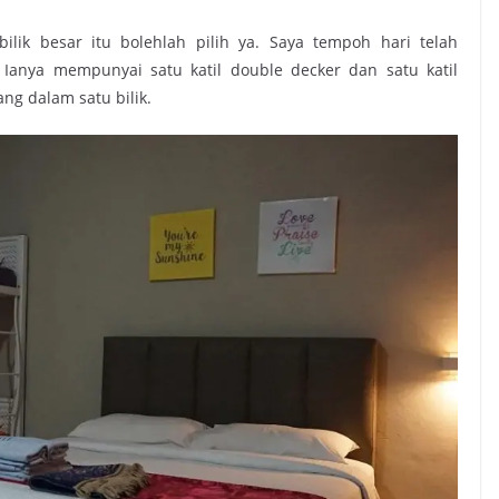
lik besar itu bolehlah pilih ya. Saya tempoh hari telah
Ianya mempunyai satu katil double decker dan satu katil
g dalam satu bilik.