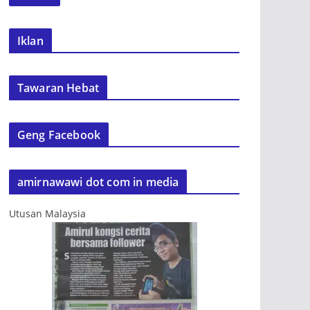
Iklan
Tawaran Hebat
Geng Facebook
amirnawawi dot com in media
Utusan Malaysia