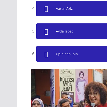
Aaron Aziz
Ayda Jebat
Upin dan Ipin