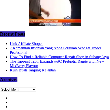
Recent Posts
Link Affiliate Shopee
7 Kemahiran Insaniah Yang Anda Perlukan Sebagai Trader
Profesional
How To Find a Reliable Computer Repair Shop in Subang Jaya
The Tapping Tapir Expands gutC Prebiotic Range with New
MixBerry Flavour
Kuih Buah Tanjung Kelantan
Archives
Archives