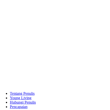
Tentang Penulis
Young Living
Hubungi Penulis
Pencapaian