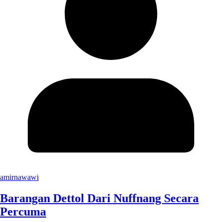
amirnawawi
Barangan Dettol Dari Nuffnang Secara
Percuma