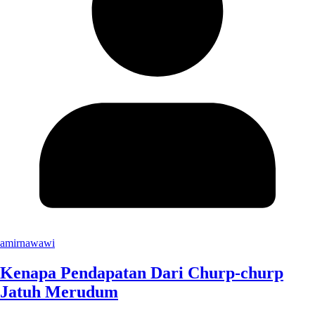
amirnawawi
Kenapa Pendapatan Dari Churp-churp
Jatuh Merudum