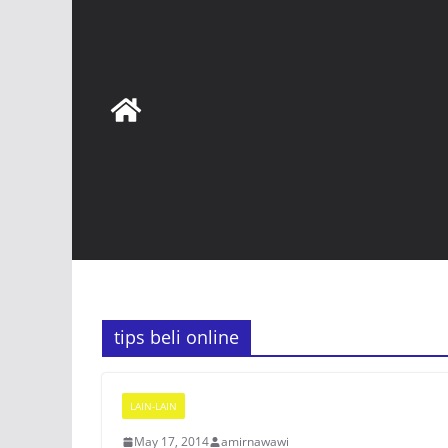
tips beli online
LAIN-LAIN
May 17, 2014
amirnawawi