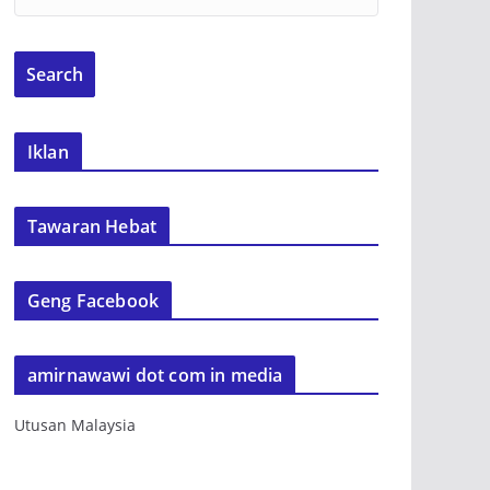
Iklan
Tawaran Hebat
Geng Facebook
amirnawawi dot com in media
Utusan Malaysia