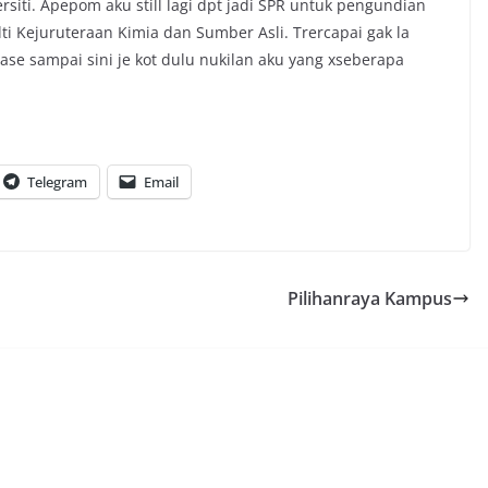
rsiti. Apepom aku still lagi dpt jadi SPR untuk pengundian
kulti Kejuruteraan Kimia dan Sumber Asli. Trercapai gak la
 rase sampai sini je kot dulu nukilan aku yang xseberapa
Telegram
Email
Pilihanraya Kampus