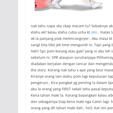
nak tahu nape sku ckap macam tu? Sebabnye aku
xtahu ek? kalau xtahu cuba usha kt
sini
.. malas 
ok la panjang plak melencongnyer.. Aku masa k
sangt bila tibe jek time mengundi ni. Tapi yang 
Hah? Spr pom korang xtau gak? yang ni aku leh la
sebelum ni. SPR ataupun suruhanjaya Pilihanra
diadakan berjalan dengan lancar dan mengendali
the story. Korang nak tahu x ape yang best mase 
Kiranye orang lain xtahu pom lagi keputusan tapi
pengerusi.. Kira pangkat yg penting la dalam Sp
aku la orang yang FIRST sekali tahu pasal keput
Kena tahan maki la. Korang bayangkan kalau ade 
dan sebagainya.Siap kena maki nga Calon lagi. 
orang yang dh tahan maki dah.. he3. Kat Uni pom 