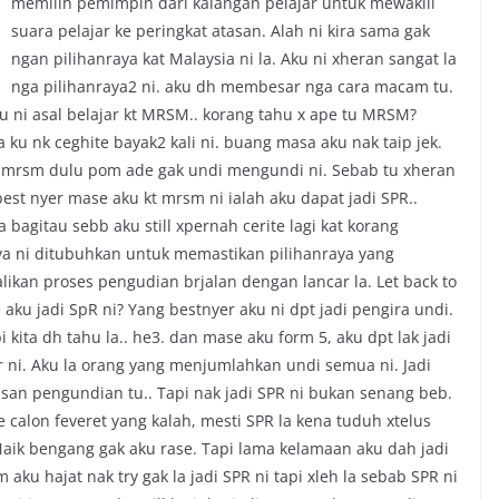
memilih pemimpin dari kalangan pelajar untuk mewakili
suara pelajar ke peringkat atasan. Alah ni kira sama gak
ngan pilihanraya kat Malaysia ni la. Aku ni xheran sangat la
nga pilihanraya2 ni. aku dh membesar nga cara macam tu.
 ni asal belajar kt MRSM.. korang tahu x ape tu MRSM?
la ku nk ceghite bayak2 kali ni. buang masa aku nak taip jek.
t mrsm dulu pom ade gak undi mengundi ni. Sebab tu xheran
best nyer mase aku kt mrsm ni ialah aku dapat jadi SPR..
 bagitau sebb aku still xpernah cerite lagi kat korang
ya ni ditubuhkan untuk memastikan pilihanraya yang
kan proses pengudian brjalan dengan lancar la. Let back to
aku jadi SpR ni? Yang bestnyer aku ni dpt jadi pengira undi.
 kita dh tahu la.. he3. dan mase aku form 5, aku dpt lak jadi
r ni. Aku la orang yang menjumlahkan undi semua ni. Jadi
usan pengundian tu.. Tapi nak jadi SPR ni bukan senang beb.
calon feveret yang kalah, mesti SPR la kena tuduh xtelus
Naik bengang gak aku rase. Tapi lama kelamaan aku dah jadi
aku hajat nak try gak la jadi SPR ni tapi xleh la sebab SPR ni