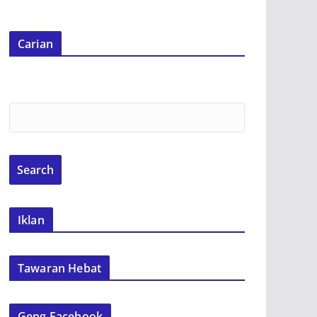
Carian
Iklan
Tawaran Hebat
Geng Facebook