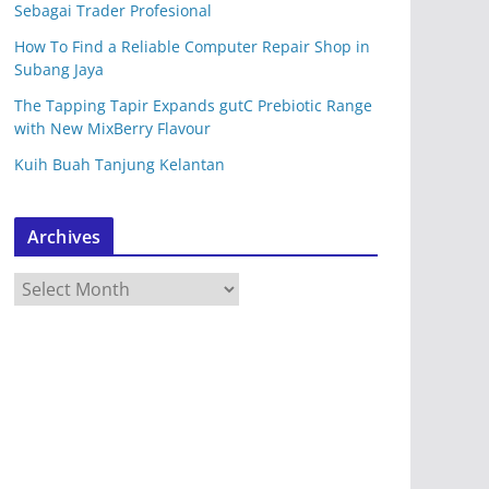
Sebagai Trader Profesional
How To Find a Reliable Computer Repair Shop in
Subang Jaya
The Tapping Tapir Expands gutC Prebiotic Range
with New MixBerry Flavour
Kuih Buah Tanjung Kelantan
Archives
A
r
c
h
i
v
e
s