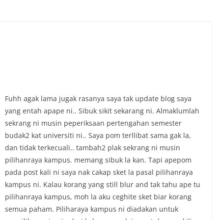
Fuhh agak lama jugak rasanya saya tak update blog saya
yang entah apape ni.. Sibuk sikit sekarang ni. Almaklumlah
sekrang ni musin peperiksaan pertengahan semester
budak2 kat universiti ni.. Saya pom terllibat sama gak la,
dan tidak terkecuali.. tambah2 plak sekrang ni musin
pilihanraya kampus. memang sibuk la kan. Tapi apepom
pada post kali ni saya nak cakap sket la pasal pilihanraya
kampus ni. Kalau korang yang still blur and tak tahu ape tu
pilihanraya kampus, moh la aku ceghite sket biar korang
semua paham. Piliharaya kampus ni diadakan untuk