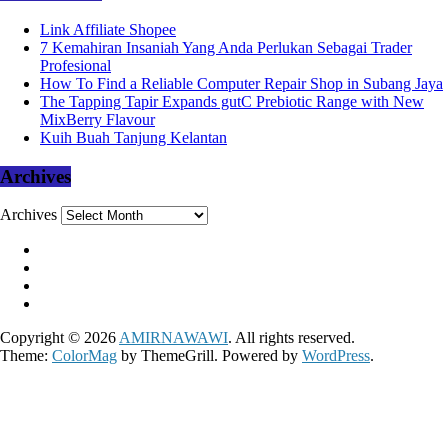
Link Affiliate Shopee
7 Kemahiran Insaniah Yang Anda Perlukan Sebagai Trader
Profesional
How To Find a Reliable Computer Repair Shop in Subang Jaya
The Tapping Tapir Expands gutC Prebiotic Range with New
MixBerry Flavour
Kuih Buah Tanjung Kelantan
Archives
Archives
Copyright © 2026
AMIRNAWAWI
. All rights reserved.
Theme:
ColorMag
by ThemeGrill. Powered by
WordPress
.