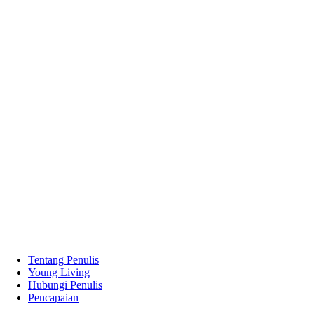
Tentang Penulis
Young Living
Hubungi Penulis
Pencapaian