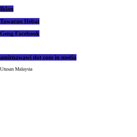
Iklan
Tawaran Hebat
Geng Facebook
amirnawawi dot com in media
Utusan Malaysia