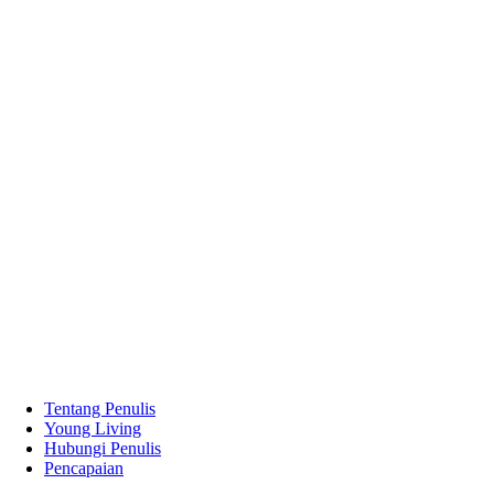
Tentang Penulis
Young Living
Hubungi Penulis
Pencapaian