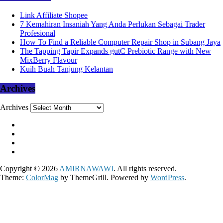
Link Affiliate Shopee
7 Kemahiran Insaniah Yang Anda Perlukan Sebagai Trader
Profesional
How To Find a Reliable Computer Repair Shop in Subang Jaya
The Tapping Tapir Expands gutC Prebiotic Range with New
MixBerry Flavour
Kuih Buah Tanjung Kelantan
Archives
Archives
Copyright © 2026
AMIRNAWAWI
. All rights reserved.
Theme:
ColorMag
by ThemeGrill. Powered by
WordPress
.