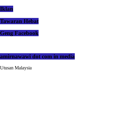
Iklan
Tawaran Hebat
Geng Facebook
amirnawawi dot com in media
Utusan Malaysia