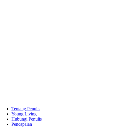
Tentang Penulis
Young Living
Hubungi Penulis
Pencapaian