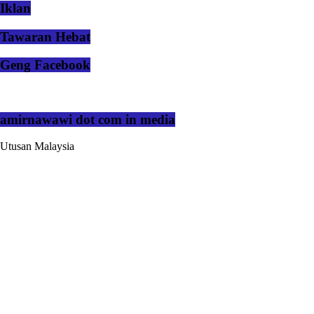
Iklan
Tawaran Hebat
Geng Facebook
amirnawawi dot com in media
Utusan Malaysia