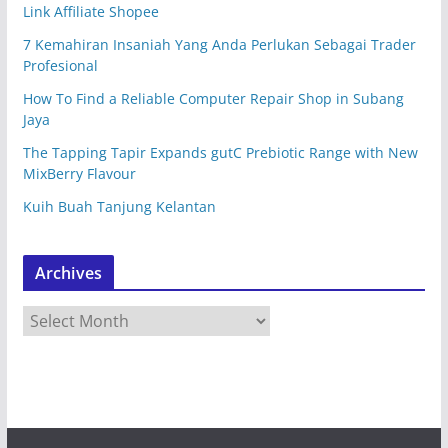
Link Affiliate Shopee
7 Kemahiran Insaniah Yang Anda Perlukan Sebagai Trader
Profesional
How To Find a Reliable Computer Repair Shop in Subang
Jaya
The Tapping Tapir Expands gutC Prebiotic Range with New
MixBerry Flavour
Kuih Buah Tanjung Kelantan
Archives
A
r
c
h
i
v