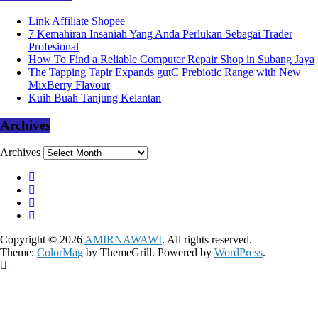
Link Affiliate Shopee
7 Kemahiran Insaniah Yang Anda Perlukan Sebagai Trader
Profesional
How To Find a Reliable Computer Repair Shop in Subang Jaya
The Tapping Tapir Expands gutC Prebiotic Range with New
MixBerry Flavour
Kuih Buah Tanjung Kelantan
Archives
Archives
Copyright © 2026
AMIRNAWAWI
. All rights reserved.
Theme:
ColorMag
by ThemeGrill. Powered by
WordPress
.