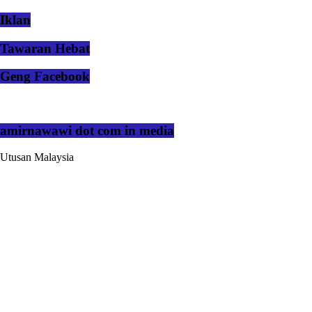
Iklan
Tawaran Hebat
Geng Facebook
amirnawawi dot com in media
Utusan Malaysia