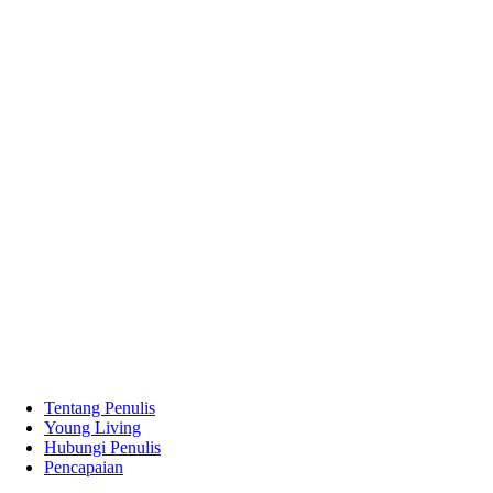
Tentang Penulis
Young Living
Hubungi Penulis
Pencapaian