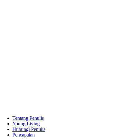
Tentang Penulis
Young Living
Hubungi Penulis
Pencapaian