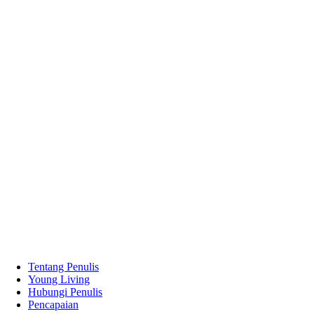
Tentang Penulis
Young Living
Hubungi Penulis
Pencapaian