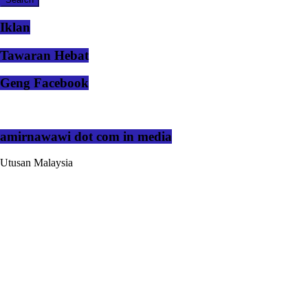
Iklan
Tawaran Hebat
Geng Facebook
amirnawawi dot com in media
Utusan Malaysia