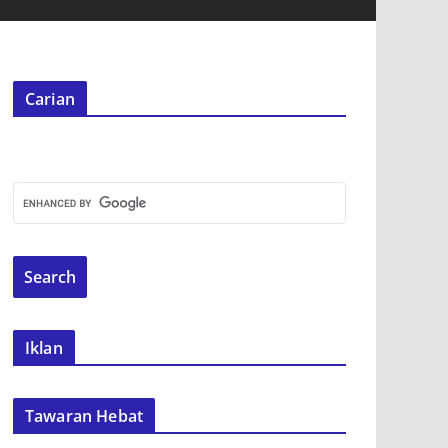
Carian
Iklan
Tawaran Hebat