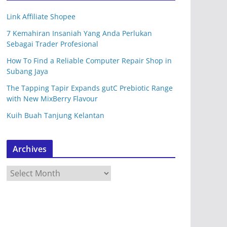
Link Affiliate Shopee
7 Kemahiran Insaniah Yang Anda Perlukan
Sebagai Trader Profesional
How To Find a Reliable Computer Repair Shop in
Subang Jaya
The Tapping Tapir Expands gutC Prebiotic Range
with New MixBerry Flavour
Kuih Buah Tanjung Kelantan
Archives
A
r
c
h
i