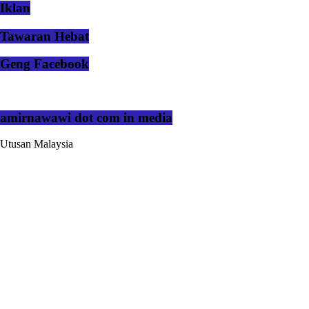
Iklan
Tawaran Hebat
Geng Facebook
amirnawawi dot com in media
Utusan Malaysia