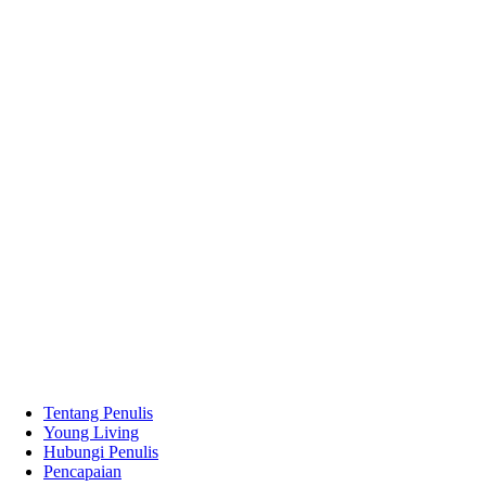
Tentang Penulis
Young Living
Hubungi Penulis
Pencapaian