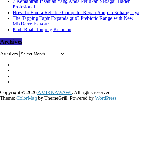
7 Kemahiran Insaniah Yang Anda Perlukan Sebagai Trader
Profesional
How To Find a Reliable Computer Repair Shop in Subang Jaya
The Tapping Tapir Expands gutC Prebiotic Range with New
MixBerry Flavour
Kuih Buah Tanjung Kelantan
Archives
Archives
Copyright © 2026
AMIRNAWAWI
. All rights reserved.
Theme:
ColorMag
by ThemeGrill. Powered by
WordPress
.