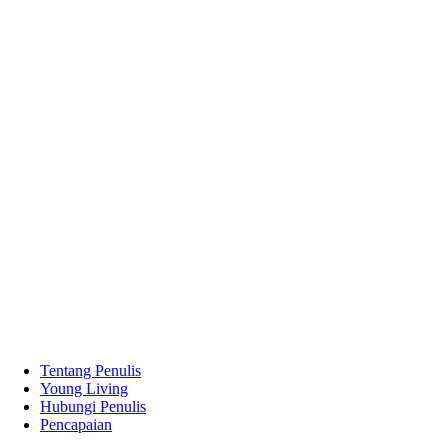
Tentang Penulis
Young Living
Hubungi Penulis
Pencapaian