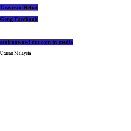
Tawaran Hebat
Geng Facebook
amirnawawi dot com in media
Utusan Malaysia