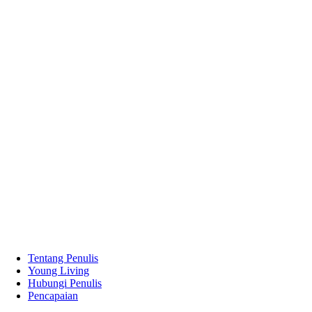
Tentang Penulis
Young Living
Hubungi Penulis
Pencapaian