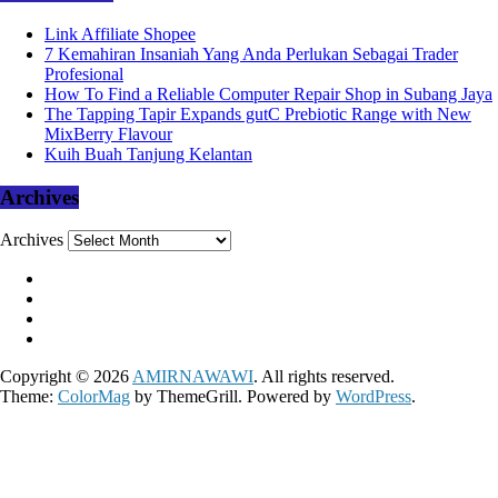
Link Affiliate Shopee
7 Kemahiran Insaniah Yang Anda Perlukan Sebagai Trader
Profesional
How To Find a Reliable Computer Repair Shop in Subang Jaya
The Tapping Tapir Expands gutC Prebiotic Range with New
MixBerry Flavour
Kuih Buah Tanjung Kelantan
Archives
Archives
Copyright © 2026
AMIRNAWAWI
. All rights reserved.
Theme:
ColorMag
by ThemeGrill. Powered by
WordPress
.