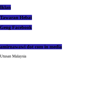
Iklan
Tawaran Hebat
Geng Facebook
amirnawawi dot com in media
Utusan Malaysia