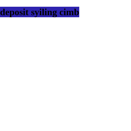
deposit syiling cimb