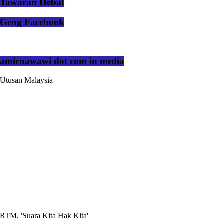
Tawaran Hebat
Geng Facebook
amirnawawi dot com in media
Utusan Malaysia
RTM, 'Suara Kita Hak Kita'