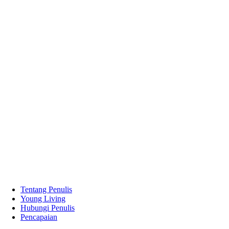
Tentang Penulis
Young Living
Hubungi Penulis
Pencapaian