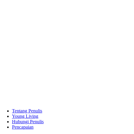
Tentang Penulis
Young Living
Hubungi Penulis
Pencapaian