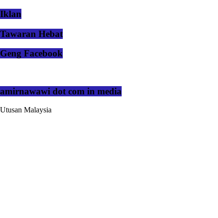
Iklan
Tawaran Hebat
Geng Facebook
amirnawawi dot com in media
Utusan Malaysia