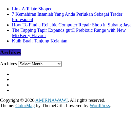
Link Affiliate Shopee
7 Kemahiran Insaniah Yang Anda Perlukan Sebagai Trader
Profesional
How To Find a Reliable Computer Repair Shop in Subang Jaya
The Tapping Tapir Expands gutC Prebiotic Range with New
MixBerry Flavour
Kuih Buah Tanjung Kelantan
Archives
Archives
Copyright © 2026
AMIRNAWAWI
. All rights reserved.
Theme:
ColorMag
by ThemeGrill. Powered by
WordPress
.