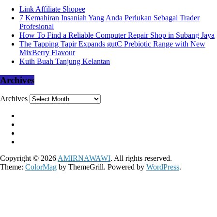
Link Affiliate Shopee
7 Kemahiran Insaniah Yang Anda Perlukan Sebagai Trader
Profesional
How To Find a Reliable Computer Repair Shop in Subang Jaya
The Tapping Tapir Expands gutC Prebiotic Range with New
MixBerry Flavour
Kuih Buah Tanjung Kelantan
Archives
Archives
Copyright © 2026
AMIRNAWAWI
. All rights reserved.
Theme:
ColorMag
by ThemeGrill. Powered by
WordPress
.