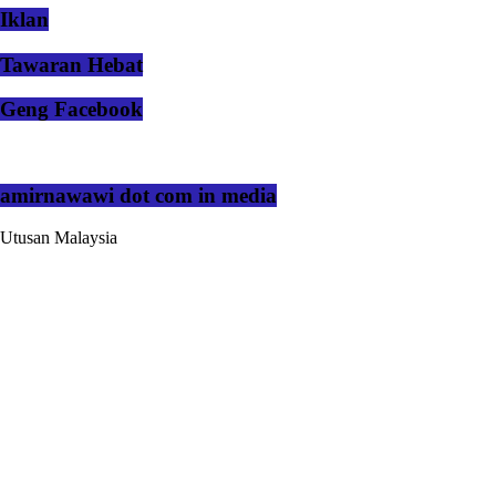
Iklan
Tawaran Hebat
Geng Facebook
amirnawawi dot com in media
Utusan Malaysia