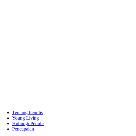
Tentang Penulis
Young Living
Hubungi Penulis
Pencapaian