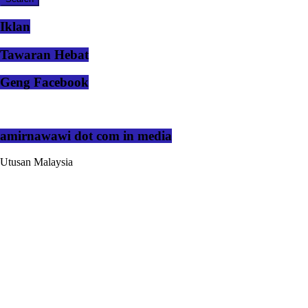
Iklan
Tawaran Hebat
Geng Facebook
amirnawawi dot com in media
Utusan Malaysia