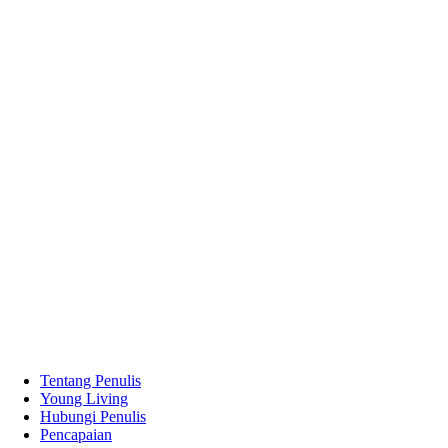
Tentang Penulis
Young Living
Hubungi Penulis
Pencapaian