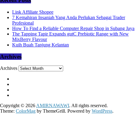
Recent Posts
Link Affiliate Shopee
7 Kemahiran Insaniah Yang Anda Perlukan Sebagai Trader
Profesional
How To Find a Reliable Computer Repair Shop in Subang Jaya
The Tapping Tapir Expands gutC Prebiotic Range with New
MixBerry Flavour
Kuih Buah Tanjung Kelantan
Archives
Archives
Copyright © 2026
AMIRNAWAWI
. All rights reserved.
Theme:
ColorMag
by ThemeGrill. Powered by
WordPress
.