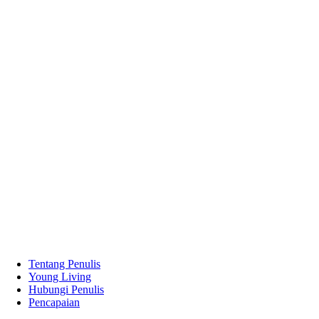
Tentang Penulis
Young Living
Hubungi Penulis
Pencapaian