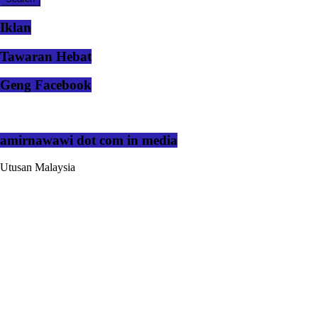
Iklan
Tawaran Hebat
Geng Facebook
amirnawawi dot com in media
Utusan Malaysia