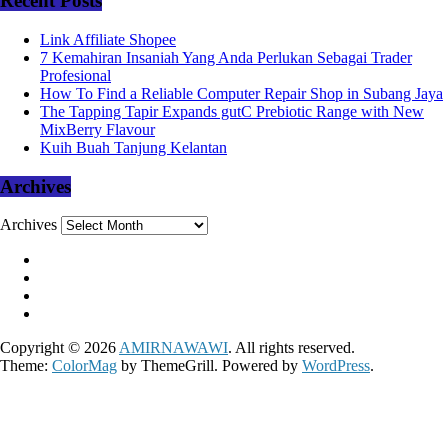
Recent Posts
Link Affiliate Shopee
7 Kemahiran Insaniah Yang Anda Perlukan Sebagai Trader
Profesional
How To Find a Reliable Computer Repair Shop in Subang Jaya
The Tapping Tapir Expands gutC Prebiotic Range with New
MixBerry Flavour
Kuih Buah Tanjung Kelantan
Archives
Archives
Copyright © 2026
AMIRNAWAWI
. All rights reserved.
Theme:
ColorMag
by ThemeGrill. Powered by
WordPress
.