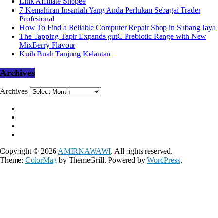
Link Affiliate Shopee
7 Kemahiran Insaniah Yang Anda Perlukan Sebagai Trader
Profesional
How To Find a Reliable Computer Repair Shop in Subang Jaya
The Tapping Tapir Expands gutC Prebiotic Range with New
MixBerry Flavour
Kuih Buah Tanjung Kelantan
Archives
Archives
Copyright © 2026
AMIRNAWAWI
. All rights reserved.
Theme:
ColorMag
by ThemeGrill. Powered by
WordPress
.