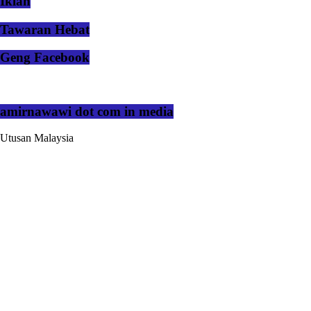
Iklan
Tawaran Hebat
Geng Facebook
amirnawawi dot com in media
Utusan Malaysia