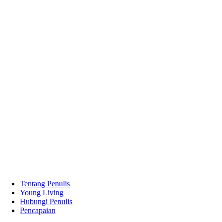
Tentang Penulis
Young Living
Hubungi Penulis
Pencapaian