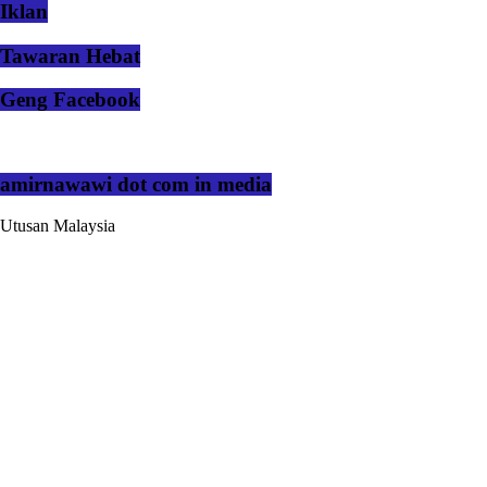
Iklan
Tawaran Hebat
Geng Facebook
amirnawawi dot com in media
Utusan Malaysia