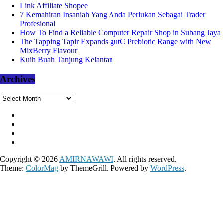
Link Affiliate Shopee
7 Kemahiran Insaniah Yang Anda Perlukan Sebagai Trader
Profesional
How To Find a Reliable Computer Repair Shop in Subang Jaya
The Tapping Tapir Expands gutC Prebiotic Range with New
MixBerry Flavour
Kuih Buah Tanjung Kelantan
Archives
Archives
Copyright © 2026
AMIRNAWAWI
. All rights reserved.
Theme:
ColorMag
by ThemeGrill. Powered by
WordPress
.