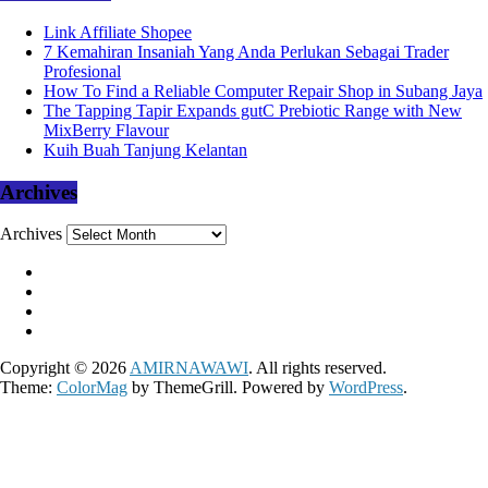
Link Affiliate Shopee
7 Kemahiran Insaniah Yang Anda Perlukan Sebagai Trader
Profesional
How To Find a Reliable Computer Repair Shop in Subang Jaya
The Tapping Tapir Expands gutC Prebiotic Range with New
MixBerry Flavour
Kuih Buah Tanjung Kelantan
Archives
Archives
Copyright © 2026
AMIRNAWAWI
. All rights reserved.
Theme:
ColorMag
by ThemeGrill. Powered by
WordPress
.