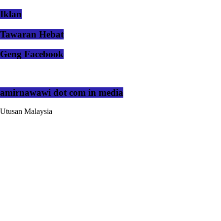
Iklan
Tawaran Hebat
Geng Facebook
amirnawawi dot com in media
Utusan Malaysia