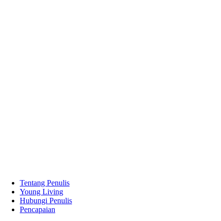
Tentang Penulis
Young Living
Hubungi Penulis
Pencapaian